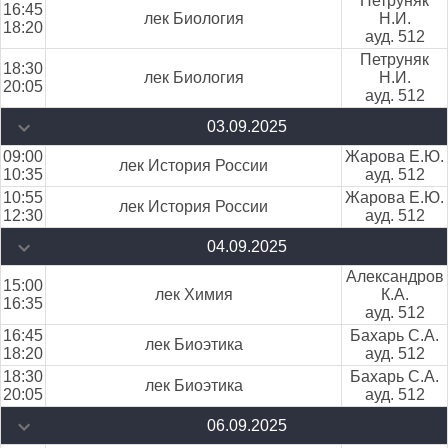
Петруняк
16:45
лек Биология
Н.И.
18:20
ауд. 512
Петруняк
18:30
лек Биология
Н.И.
20:05
ауд. 512
03.09.2025
09:00
Жарова Е.Ю.
лек История России
10:35
ауд. 512
10:55
Жарова Е.Ю.
лек История России
12:30
ауд. 512
04.09.2025
Александров
15:00
лек Химия
К.А.
16:35
ауд. 512
16:45
Бахарь С.А.
лек Биоэтика
18:20
ауд. 512
18:30
Бахарь С.А.
лек Биоэтика
20:05
ауд. 512
06.09.2025