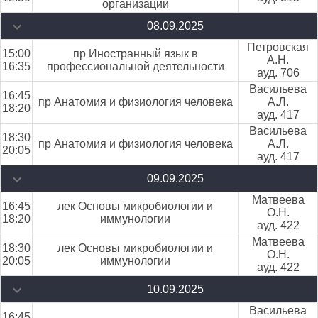
организации
08.09.2025
Петровская
15:00
пр Иностранный язык в
А.Н.
16:35
профессиональной деятельности
ауд. 706
Васильева
16:45
пр Анатомия и физиология человека
А.Л.
18:20
ауд. 417
Васильева
18:30
пр Анатомия и физиология человека
А.Л.
20:05
ауд. 417
09.09.2025
Матвеева
16:45
лек Основы микробиологии и
О.Н.
18:20
иммунологии
ауд. 422
Матвеева
18:30
лек Основы микробиологии и
О.Н.
20:05
иммунологии
ауд. 422
10.09.2025
Васильева
16:45