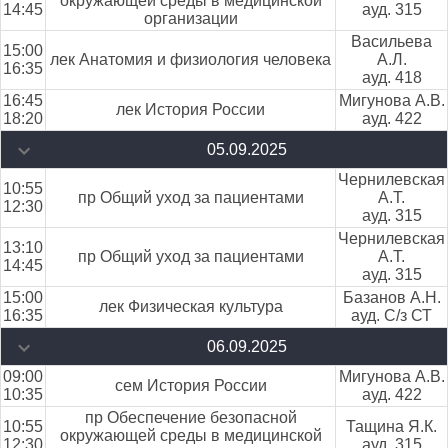
окружающей среды в медицинской
14:45
ауд. 315
организации
Васильева
15:00
лек Анатомия и физиология человека
А.Л.
16:35
ауд. 418
16:45
Мигунова А.В.
лек История России
18:20
ауд. 422
05.09.2025
Чернилевская
10:55
пр Общий уход за пациентами
А.Т.
12:30
ауд. 315
Чернилевская
13:10
пр Общий уход за пациентами
А.Т.
14:45
ауд. 315
15:00
Базанов А.Н.
лек Физическая культура
16:35
ауд. С/з СТ
06.09.2025
09:00
Мигунова А.В.
сем История России
10:35
ауд. 422
пр Обеспечение безопасной
10:55
Тащина Я.К.
окружающей среды в медицинской
12:30
ауд. 315