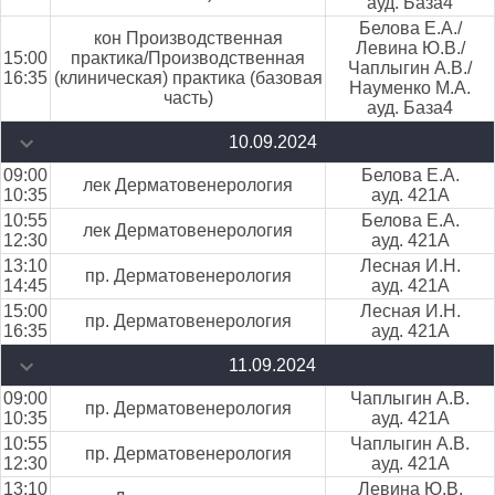
ауд. База4
Белова Е.А./
кон Производственная
Левина Ю.В./
15:00
практика/Производственная
Чаплыгин А.В./
16:35
(клиническая) практика (базовая
Науменко М.А.
часть)
ауд. База4
10.09.2024
09:00
Белова Е.А.
лек Дерматовенерология
10:35
ауд. 421А
10:55
Белова Е.А.
лек Дерматовенерология
12:30
ауд. 421А
13:10
Лесная И.Н.
пр. Дерматовенерология
14:45
ауд. 421А
15:00
Лесная И.Н.
пр. Дерматовенерология
16:35
ауд. 421А
11.09.2024
09:00
Чаплыгин А.В.
пр. Дерматовенерология
10:35
ауд. 421А
10:55
Чаплыгин А.В.
пр. Дерматовенерология
12:30
ауд. 421А
13:10
Левина Ю.В.