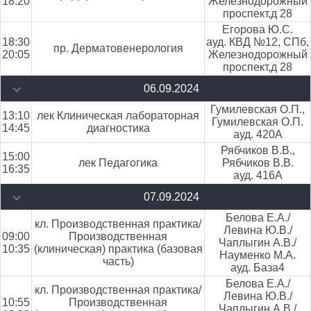
18:20
Железнодорожный
проспект,д 28
Егорова Ю.С.
18:30
ауд. КВД №12, СПб,
пр. Дерматовенерология
20:05
Железнодорожный
проспект,д 28
06.09.2024
Гумилевская О.П.,
13:10
лек Клиническая лабораторная
Гумилевская О.П.
14:45
диагностика
ауд. 420А
Рябчиков В.В.,
15:00
лек Педагогика
Рябчиков В.В.
16:35
ауд. 416А
07.09.2024
Белова Е.А./
кл. Производственная практика/
Левина Ю.В./
09:00
Производственная
Чаплыгин А.В./
10:35
(клиническая) практика (базовая
Науменко М.А.
часть)
ауд. База4
Белова Е.А./
кл. Производственная практика/
Левина Ю.В./
10:55
Производственная
Чаплыгин А.В./