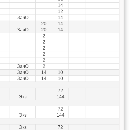
14
12
ЗачО
14
20
14
ЗачО
20
14
2
2
2
2
2
ЗачО
2
ЗачО
14
10
ЗачО
14
10
72
Экз
144
72
Экз
144
Экз
72