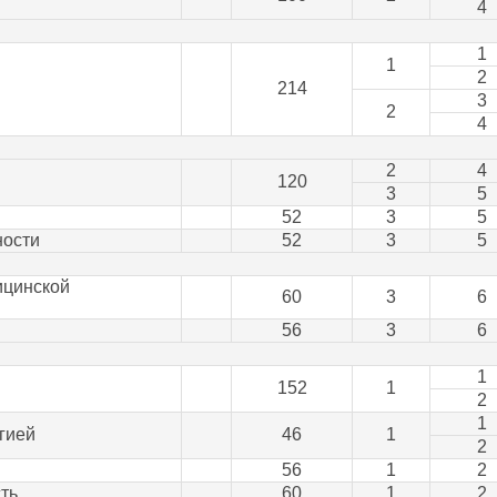
4
1
1
2
214
3
2
4
2
4
120
3
5
52
3
5
ности
52
3
5
ицинской
60
3
6
56
3
6
1
152
1
2
1
гией
46
1
2
56
1
2
ть
60
1
2