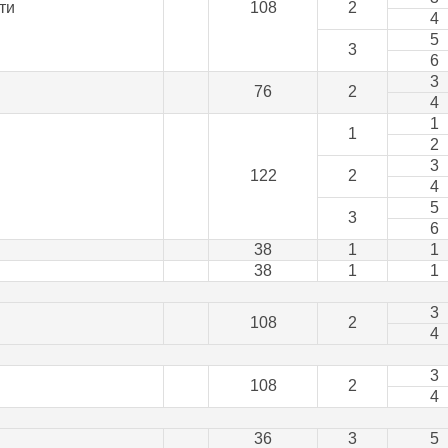
ти
108
2
4
5
3
6
3
76
2
4
1
1
2
3
122
2
4
5
3
6
38
1
1
38
1
1
3
108
2
4
3
108
2
4
36
3
5