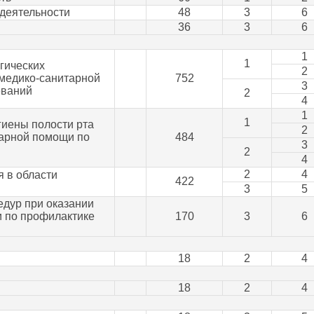
деятельности
48
3
6
36
3
6
1
1
гических
2
 медико-санитарной
752
3
еваний
2
4
1
1
иены полости рта
2
тарной помощи по
484
3
2
4
2
4
 в области
422
3
5
едур при оказании
 по профилактике
170
3
6
18
2
4
18
2
4