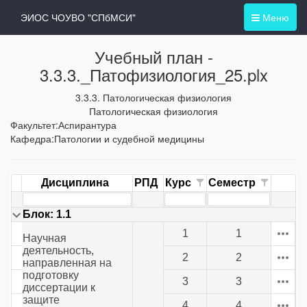
ЭИОС ЧОУВО "СПбМСИ"
Меню
Учебный план -
3.3.3._Патофизиология_25.plx
3.3.3. Патологическая физиология
Патологическая физиология
Факультет:Аспирантура
Кафедра:Патологии и судебной медицины
Дисциплина
РПД
Курс
Семестр
Блок: 1.1
1
1
Научная
деятельность,
2
2
направленная на
подготовку
3
3
диссертации к
защите
4
4