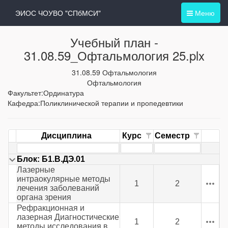
ЭИОС ЧОУВО "СПбМСИ"
Меню
Учебный план -
31.08.59_Офтальмология 25.plx
31.08.59 Офтальмология
Офтальмология
Факультет:Ординатура
Кафедра:Поликлинической терапии и пропедевтики
Дисциплина
Курс
Семестр
Блок: Б1.В.ДЭ.01
Лазерные
интраокулярные методы
1
2
лечения заболеваний
органа зрения
Рефракционная и
лазерная Диагностические
1
2
методы исследования в