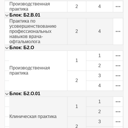
Производственная
2
4
практика
Блок: Б2.В.01
Практика по
усовершенствованию
профессиональных
2
4
навыков врача-
офтальмолога
Блок: Б2.О
1
1
2
Производственная
практика
3
2
4
Блок: Б2.О.01
1
1
2
Клиническая практика
3
2