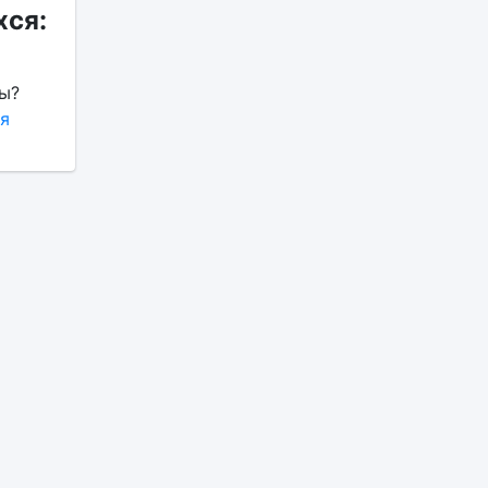
ся:
ы?
я